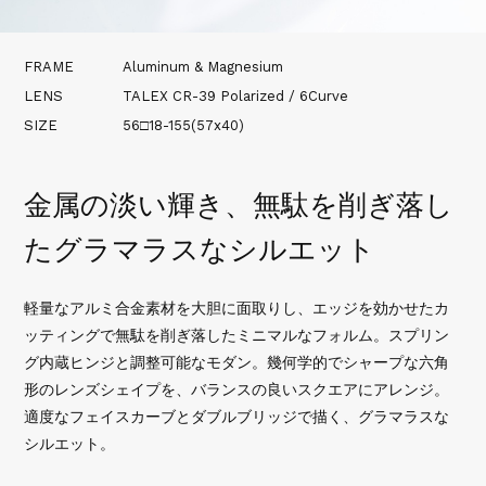
Shop List
FRAME
Aluminum & Magnesium
LENS
TALEX CR-39 Polarized / 6Curve
Support
SIZE
56□18-155(57x40)
Recruit
金属の淡い輝き、無駄を削ぎ落し
たグラマラスなシルエット
軽量なアルミ合金素材を大胆に面取りし、エッジを効かせたカ
ッティングで無駄を削ぎ落したミニマルなフォルム。スプリン
グ内蔵ヒンジと調整可能なモダン。幾何学的でシャープな六角
形のレンズシェイプを、バランスの良いスクエアにアレンジ。
適度なフェイスカーブとダブルブリッジで描く、グラマラスな
シルエット。