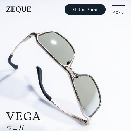
Online Store
MENU
Philosophy
Lens Guide
Products
Voices
VEGA
Journal
ヴェガ