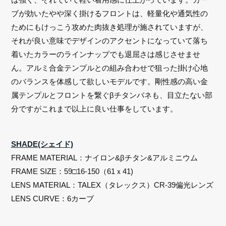
ブが効いたやや深く掛けるフロントは、軽量化や通気性の
ためにもけっこう攻めた肉抜き処理が施されていますが、
それが良い意味でデザインのアクセントになっていて落ち
着いたカラーのラインナップでも退屈さは感じさせませ
ん。アルミ合金テンプルとの組み合わせで狙った掛け心地
のバランスを体感して欲しいモデルです。剛性感の高い金
属テンプルとフロントを繋ぐβチタンバネも、目立たない部
分ですがこれまで以上に良い仕事をしています。
SHADE(シェイド)
FRAME MATERIAL：ナイロン&βチタン&アルミニウム
FRAME SIZE：59□16-150（61ｘ41)
LENS MATERIAL：TALEX（タレックス）CR-39偏光レンズ
LENS CURVE：6カーブ