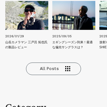
2026/01/29
2025/09/05
202
山岳カメラマン 三戸呂 拓也氏
エギングシーズン到来！最適
放射
の製品レビュー
な偏光サングラスは？
SHIE
All Posts