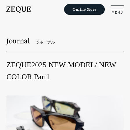
Online Store
MENU
ジャーナル
Philosophy
ZEQUE2025 NEW MODEL/ NEW
Lens Guide
COLOR Part1
Products
Voices
Journal